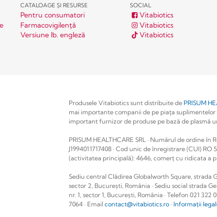
CATALOAGE ȘI RESURSE
SOCIAL
Pentru consumatori
Vitabiotics
le
Farmacovigilenţă
Vitabiotics
Versiune lb. engleză
Vitabiotics
Produsele Vitabiotics sunt distribuite de
PRISUM H
mai importante companii de pe piaţa suplimentelor
important furnizor de produse pe bază de plasmă um
PRISUM HEALTHCARE SRL · Numărul de ordine în Re
J1994011717408 · Cod unic de înregistrare (CUI) RO 5
(activitatea principală): 4646, comerț cu ridicata a
Sediu central Clădirea Globalworth Square, strada Ga
sector 2, București, România · Sediu social strada G
nr. 1, sector 1, București, România · Telefon 021 322 
7064 · Email
contact@vitabiotics.ro
·
Informații lega