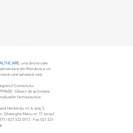
EALTHCARE
, una dintre cele
 alimentare din România și un
ană care salvează vieţi.
gistrul Comerțului
919650 · Obiect de activitate
 produselor farmaceutice
ra Herăstrău nr. 6, etaj 3,
en. Gheorghe Manu nr. 17, biroul
0171 / 021 322 0172 · Fax 021 321
le