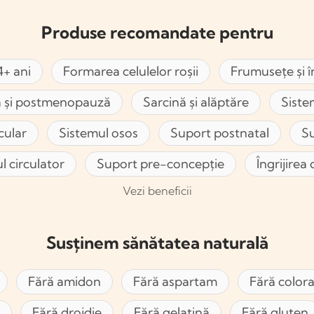
Produse recomandate pentru
4+ ani
Formarea celulelor roșii
Frumusețe și în
 și postmenopauză
Sarcină și alăptăre
Siste
cular
Sistemul osos
Suport postnatal
Su
l circulator
Suport pre-concepție
Îngrijirea
Vezi beneficii
Susținem sănătatea naturală
Fără amidon
Fără aspartam
Fără coloran
Fără drojdie
Fără gelatină
Fără gluten