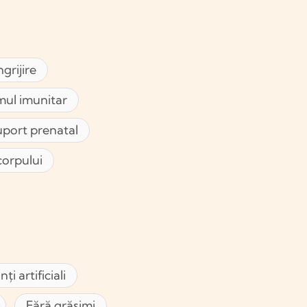
grijire
mul imunitar
port prenatal
 corpului
ți artificiali
Fără grăsimi